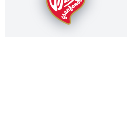
VIANA GRANFONDO
Viana do Castelo, Portugal
14 março 2027
Patrocinadores
ORGANIZAÇÃO