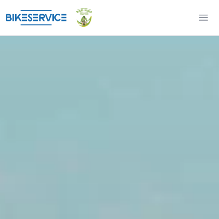
Monção e Melgaço Granf