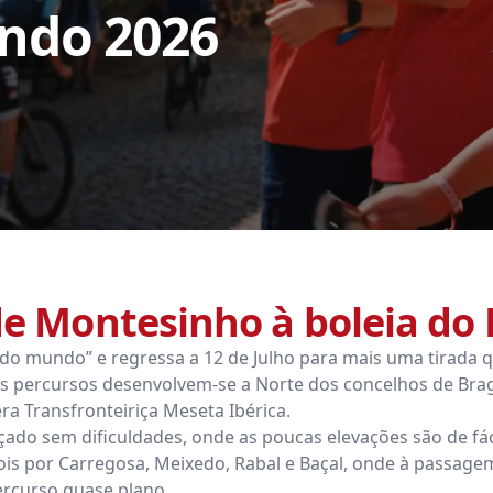
ndo 2026
de Montesinho à boleia do
o mundo” e regressa a 12 de Julho para mais uma tirada qu
s percursos desenvolvem-se a Norte dos concelhos de Brag
ra Transfronteiriça Meseta Ibérica.
do sem dificuldades, onde as poucas elevações são de fác
s por Carregosa, Meixedo, Rabal e Baçal, onde à passagem d
percurso quase plano.