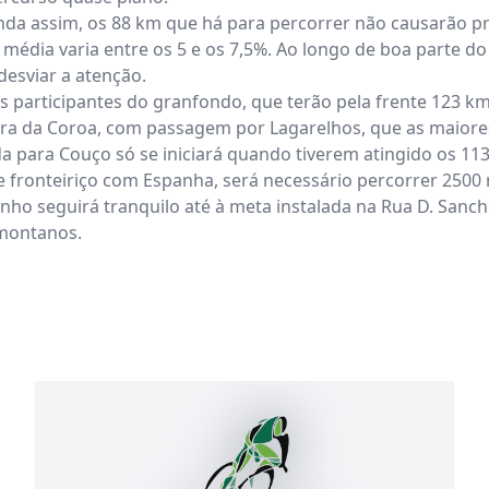
da assim, os 88 km que há para percorrer não causarão pro
édia varia entre os 5 e os 7,5%. Ao longo de boa parte do 
esviar a atenção.
s participantes do granfondo, que terão pela frente 123 km
rra da Coroa, com passagem por Lagarelhos, que as maiores 
da para Couço só se iniciará quando tiverem atingido os 113
ite fronteiriço com Espanha, será necessário percorrer 2500 
nho seguirá tranquilo até à meta instalada na Rua D. Sancho
montanos.