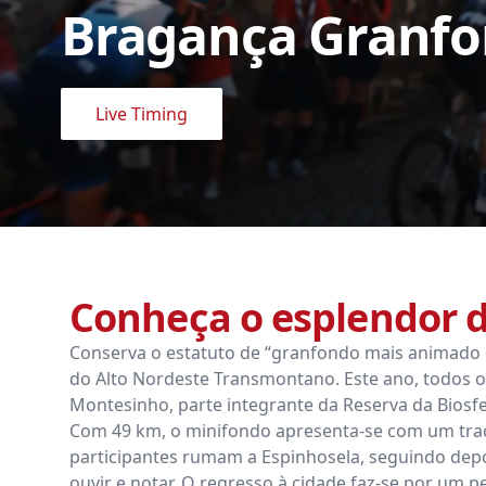
Bragança Granfo
Live Timing
Conheça o esplendor 
Conserva o estatuto de “granfondo mais animado d
do Alto Nordeste Transmontano. Este ano, todos o
Montesinho, parte integrante da Reserva da Biosfe
Com 49 km, o minifondo apresenta-se com um traça
participantes rumam a Espinhosela, seguindo depoi
ouvir e notar. O regresso à cidade faz-se por um 